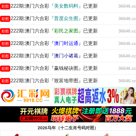
222期:澳门六合彩
『美女数码料』
已更新
36646.cc
彩图
222期:澳门六合彩
『普度众生图』
已更新
36646.cc
彩图
222期:澳门六合彩
『彩民之家图』
已更新
36646.cc
彩图
222期:澳门六合彩
『澳门时运通』
已更新
36646.cc
彩图
222期:澳门六合彩
『澳门小诸葛』
已更新
36646.cc
彩图
222期:澳门六合彩『赢钱秘诀图』已更新
36646.cc
彩图
222期:澳门六合彩『致富地带图』已更新
36646.cc
彩图