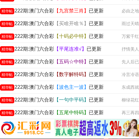
222期:澳门六合彩
【九宫禁三肖】
已更新
必由之地
精华帖
222期:澳门六合彩
【买啥开啥％】
已更新
雨过天晴
精华帖
222期:澳门六合彩
【十码必中特】
已更新
万紫千红
精华帖
222期:澳门六合彩
【平尾连准√】
已更新
抒情美人
精华帖
222期:澳门六合彩
【五码☆中特】
已更新
先人后已
精华帖
222期:澳门六合彩
【数字解特码】
已更新
冷言冷语
精华帖
222期:澳门六合彩
【波色主一波】
已更新
东成西就
精华帖
222期:澳门六合彩
【一句中平码】
已更新
柳绿花红
精华帖
222期:澳门六合彩
【五尾中特码】
已更新
再三再四
精华帖