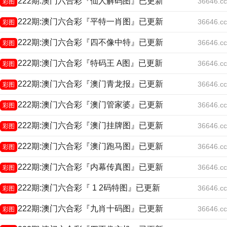
222期:澳门六合彩『仙人解码图』已更新
36646.cc
彩图
222期:澳门六合彩『平特一肖图』已更新
36646.cc
彩图
222期:澳门六合彩『四不像中特』已更新
36646.cc
彩图
222期:澳门六合彩『特码王 A图』已更新
36646.cc
彩图
222期:澳门六合彩『澳门青龙报』已更新
36646.cc
彩图
222期:澳门六合彩『澳门管家婆』已更新
36646.cc
彩图
222期:澳门六合彩『澳门挂牌图』已更新
36646.cc
彩图
222期:澳门六合彩『澳门跑马图』已更新
36646.cc
彩图
222期:澳门六合彩『内幕传真图』已更新
36646.cc
彩图
222期:澳门六合彩『 1 2码特图』已更新
36646.cc
彩图
222期:澳门六合彩『九肖十码图』已更新
36646.cc
彩图