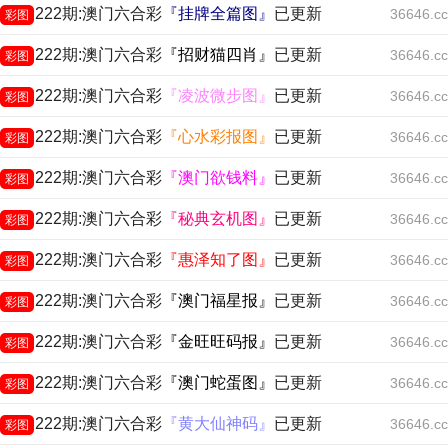
222期:澳门六合彩
『挂牌全篇图』
已更新
36646.cc
彩图
222期:澳门六合彩
『招财猫四肖』
已更新
36646.cc
彩图
222期:澳门六合彩
『凌波微步图』
已更新
36646.cc
彩图
222期:澳门六合彩
『心水彩报图』
已更新
36646.cc
彩图
222期:澳门六合彩
『澳门欲钱料』
已更新
36646.cc
彩图
222期:澳门六合彩
『秘典玄机图』
已更新
36646.cc
彩图
222期:澳门六合彩
『惠泽知了图』
已更新
36646.cc
彩图
222期:澳门六合彩
『澳门福星报』
已更新
36646.cc
彩图
222期:澳门六合彩
『金旺旺码报』
已更新
36646.cc
彩图
222期:澳门六合彩
『澳门蛇蛋图』
已更新
36646.cc
彩图
222期:澳门六合彩
『黄大仙神码』
已更新
36646.cc
彩图