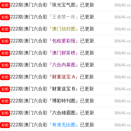
222期:澳门六合彩『珠光宝气图』已更新
36646.cc
彩图
222期:澳门六合彩
『王者禁一肖』
已更新
36646.cc
彩图
222期:澳门六合彩
『澳门信封图』
已更新
36646.cc
彩图
222期:澳门六合彩
『包租婆彩报』
已更新
36646.cc
彩图
222期:澳门六合彩
『澳门财富榜』
已更新
36646.cc
彩图
222期:澳门六合彩
『六合内幕图』
已更新
36646.cc
彩图
222期:澳门六合彩
『财童送宝 A』
已更新
36646.cc
彩图
222期:澳门六合彩
『财童送宝 B』
已更新
36646.cc
彩图
222期:澳门六合彩
『博彩特刊图』
已更新
36646.cc
彩图
222期:澳门六合彩
『六合雄霸图』
已更新
36646.cc
彩图
222期:澳门六合彩
『奇准无比图』
已更新
36646.cc
彩图