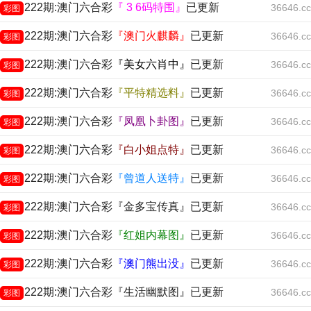
222期:澳门六合彩
『 3 6码特围』
已更新
36646.cc
彩图
222期:澳门六合彩
『澳门火麒麟』
已更新
36646.cc
彩图
222期:澳门六合彩
『美女六肖中』
已更新
36646.cc
彩图
222期:澳门六合彩
『平特精选料』
已更新
36646.cc
彩图
222期:澳门六合彩
『凤凰卜卦图』
已更新
36646.cc
彩图
222期:澳门六合彩
『白小姐点特』
已更新
36646.cc
彩图
222期:澳门六合彩
『曾道人送特』
已更新
36646.cc
彩图
222期:澳门六合彩『金多宝传真』已更新
36646.cc
彩图
222期:澳门六合彩
『红姐内幕图』
已更新
36646.cc
彩图
222期:澳门六合彩
『澳门熊出没』
已更新
36646.cc
彩图
222期:澳门六合彩『生活幽默图』已更新
36646.cc
彩图