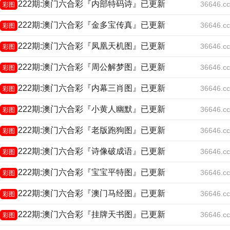
222期:澳门六合彩『内部特码诗』已更新
36646.cc
彩图
222期:澳门六合彩『金多宝传真』已更新
36646.cc
彩图
222期:澳门六合彩『凤凰天机图』已更新
36646.cc
彩图
222期:澳门六合彩『周公解梦图』已更新
36646.cc
彩图
222期:澳门六合彩『内幕三肖图』已更新
36646.cc
彩图
222期:澳门六合彩『小黄人幽默』已更新
36646.cc
彩图
222期:澳门六合彩『老版跑狗图』已更新
36646.cc
彩图
222期:澳门六合彩『诗像破成语』已更新
36646.cc
彩图
222期:澳门六合彩『宝宝平特图』已更新
36646.cc
彩图
222期:澳门六合彩『澳门马经图』已更新
36646.cc
彩图
222期:澳门六合彩『挂牌天书图』已更新
36646.cc
彩图