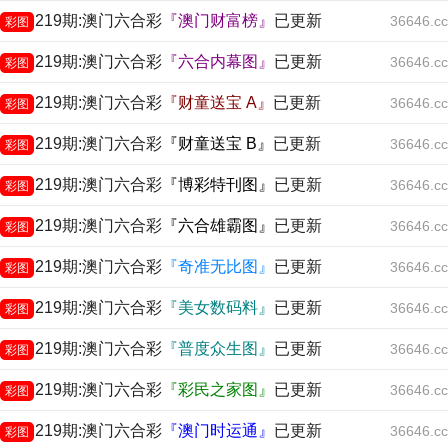
219期:澳门六合彩
『澳门财富榜』
已更新
36646.cc
彩图
219期:澳门六合彩
『六合内幕图』
已更新
36646.cc
彩图
219期:澳门六合彩
『财童送宝 A』
已更新
36646.cc
彩图
219期:澳门六合彩
『财童送宝 B』
已更新
36646.cc
彩图
219期:澳门六合彩
『博彩特刊图』
已更新
36646.cc
彩图
219期:澳门六合彩
『六合雄霸图』
已更新
36646.cc
彩图
219期:澳门六合彩
『奇准无比图』
已更新
36646.cc
彩图
219期:澳门六合彩
『美女数码料』
已更新
36646.cc
彩图
219期:澳门六合彩
『普度众生图』
已更新
36646.cc
彩图
219期:澳门六合彩
『彩民之家图』
已更新
36646.cc
彩图
219期:澳门六合彩
『澳门时运通』
已更新
36646.cc
彩图