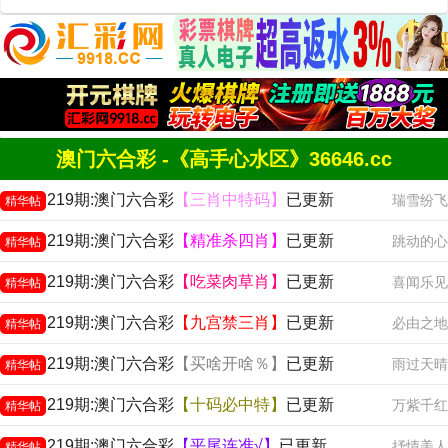
澳门六合彩 -《高手心水区》36646.cc
219期:澳门六合彩
【三肖中特码】
已更新
瑞雪纷飞
精华帖
219期:澳门六合彩
【精准杀四肖】
已更新
跳动的心
精华帖
219期:澳门六合彩
【吃菜肉草肖】
已更新
喜闻乐见
精华帖
219期:澳门六合彩
【九宫禁三肖】
已更新
必由之地
精华帖
219期:澳门六合彩
【买啥开啥％】
已更新
雨过天晴
精华帖
219期:澳门六合彩
【十码必中特】
已更新
万紫千红
精华帖
219期:澳门六合彩
【平尾连准√】
已更新
抒情美人
精华帖