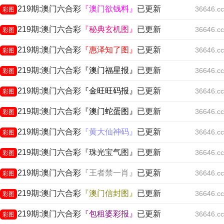
219期:澳门六合彩
『澳门欲钱料』
已更新
36646.cc
彩图
219期:澳门六合彩
『秘典玄机图』
已更新
36646.cc
彩图
219期:澳门六合彩
『惠泽知了图』
已更新
36646.cc
彩图
219期:澳门六合彩
『澳门福星报』
已更新
36646.cc
彩图
219期:澳门六合彩
『金旺旺码报』
已更新
36646.cc
彩图
219期:澳门六合彩
『澳门蛇蛋图』
已更新
36646.cc
彩图
219期:澳门六合彩
『黄大仙神码』
已更新
36646.cc
彩图
219期:澳门六合彩『珠光宝气图』已更新
36646.cc
彩图
219期:澳门六合彩
『王者禁一肖』
已更新
36646.cc
彩图
219期:澳门六合彩
『澳门信封图』
已更新
36646.cc
彩图
219期:澳门六合彩
『包租婆彩报』
已更新
36646.cc
彩图