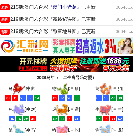
219期:澳门六合彩
『澳门小诸葛』
已更新
36646.cc
彩图
219期:澳门六合彩『赢钱秘诀图』已更新
36646.cc
彩图
219期:澳门六合彩『致富地带图』已更新
36646.cc
彩图