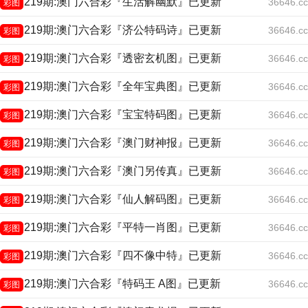
219期:澳门六合彩『生活解幽默』已更新
36646.cc
彩图
219期:澳门六合彩『济公特码诗』已更新
36646.cc
彩图
219期:澳门六合彩『透密玄机图』已更新
36646.cc
彩图
219期:澳门六合彩『全年宝典图』已更新
36646.cc
彩图
219期:澳门六合彩『宝宝特码图』已更新
36646.cc
彩图
219期:澳门六合彩『澳门财神报』已更新
36646.cc
彩图
219期:澳门六合彩『澳门另传真』已更新
36646.cc
彩图
219期:澳门六合彩『仙人解码图』已更新
36646.cc
彩图
219期:澳门六合彩『平特一肖图』已更新
36646.cc
彩图
219期:澳门六合彩『四不像中特』已更新
36646.cc
彩图
219期:澳门六合彩『特码王 A图』已更新
36646.cc
彩图